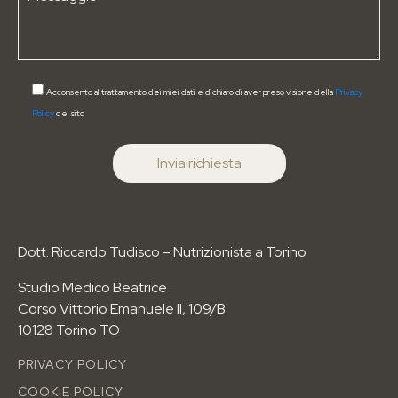
Contatti
I PERCORSI PIÙ RICHIESTI
Anti-age Food Method
Acconsento al trattamento dei miei dati e dichiaro di aver preso visione della
Privacy
Policy
del sito
Food Boody Sculp
Food Beauty
Wellness Body
Dimagrimento
I PERCORSI NUTRIZIONALI
Per età
Dott. Riccardo Tudisco – Nutrizionista a Torino
Per esigenze
Studio Medico Beatrice
Per sport
Corso Vittorio Emanuele II, 109/B
info@riccardotudisco.it
10128 Torino TO
Tel: 3517148731
Corso Vittorio Emanuele II, 109/B
PRIVACY POLICY
COOKIE POLICY