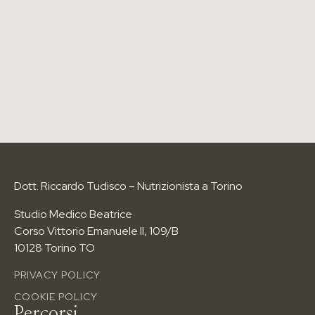
IL MENÙ
Chi sono
Come funziona il percorso
Visita dal nutrizionista
Dott. Riccardo Tudisco – Nutrizionista a Torino
Blog
Studio Medico Beatrice
Contatti
Corso Vittorio Emanuele II, 109/B
10128 Torino TO
I PERCORSI PIÙ RICHIESTI
PRIVACY POLICY
Anti-age Food Method
COOKIE POLICY
Food Boody Sculp
Percorsi