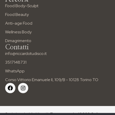
Food Beauty
Food Body-Sculpt
Wellness Body
Food Beauty
Dimagrimento
Anti-age Food
I PERCORSI NUTRIZIONALI
Wellness Body
Per età
Per esigenze
Dimagrimento
Per sport
Contatti
info@riccardotudisco.it
info@riccardotudisco.it
Tel: 3517148731
Corso Vittorio Emanuele II, 109/B
3517148731
WhatsApp
Corso Vittorio Emanuele II, 109/B - 10128 Torino TO
Sede legale: Via Niccolò Tommaseo 4 – 10093 Collegno