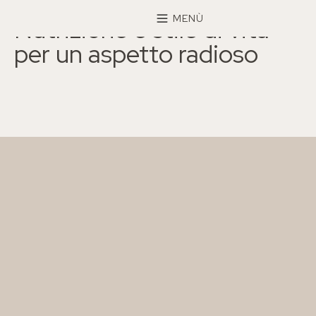
×
MENÙ
Nutrizione e stile di vita
per un aspetto radioso