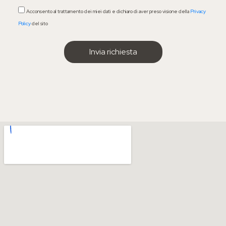
Acconsento al trattamento dei miei dati e dichiaro di aver preso visione della
Privacy
Policy
del sito
IL MENÙ
Chi sono
Come funziona il percorso
Visita dal nutrizionista
Blog
Contatti