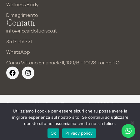
Wellness Body
Dimagrimento
Contatti
info@riccardotudisco.it
3517148731
WhatsApp
Corso Vittorio Emanuele II, 109/B - 10128 Torino TO
Sede legale: Via Niccolò Tommaseo 4 – 10093 Collegno
Utilizziamo i cookie per essere sicuri che tu possa avere la
(TO). | P.IVA: 12179080010
migliore esperienza sul nostro sito. Se continui ad utilizzare
questo sito noi assumiamo che tu ne sia felice.
Copyright All Rights Reserved © 2024 – Powered
1
by
WhiteLab
Web Agency Torino
Siti Internet Torino
Ok
Privacy policy