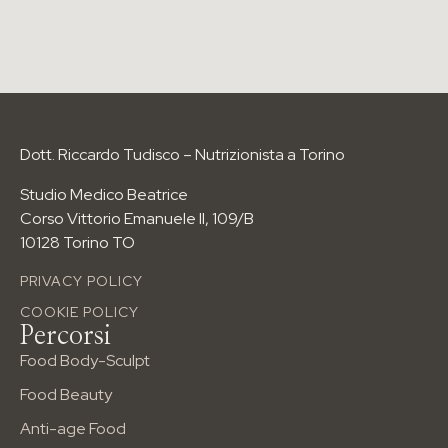
I PERCORSI PIÙ RICHIESTI
Anti-age Food Method
Food Boody Sculp
Food Beauty
Dott. Riccardo Tudisco – Nutrizionista a Torino
Wellness Body
Dimagrimento
Studio Medico Beatrice
Corso Vittorio Emanuele II, 109/B
I PERCORSI NUTRIZIONALI
10128 Torino TO
Per età
Per esigenze
PRIVACY POLICY
Per sport
COOKIE POLICY
Percorsi
info@riccardotudisco.it
Tel: 3517148731
Food Body-Sculpt
Corso Vittorio Emanuele II, 109/B
Food Beauty
Anti-age Food