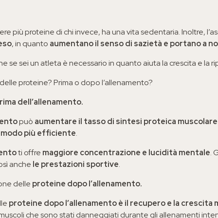
re più proteine di chi invece, ha una vita sedentaria. Inoltre, l’
eso
, in quanto
aumentano il senso di sazietà e portano a no
 se sei un atleta è necessario in quanto aiuta la crescita e la 
 delle proteine? Prima o dopo l’allenamento?
rima dell’allenamento.
mento
può
aumentare il tasso di sintesi proteica muscolare
n modo più efficiente
.
mento
ti offre
maggiore concentrazione e lucidità mentale
. 
osì anche
le prestazioni sportive
.
ione delle
proteine dopo l’allenamento.
lle
proteine dopo l’allenamento è il recupero e la crescita
i muscoli che sono stati danneggiati durante gli allenamenti inten