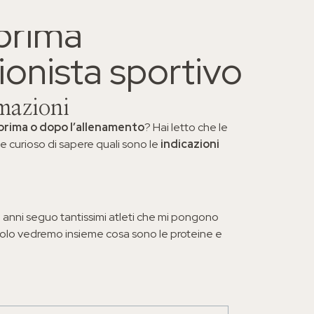
prima
×
ionista sportivo
a il percorso
rmazioni
prima o dopo l’allenamento
? Hai letto che le
rizionista
e curioso di sapere quali sono le
indicazioni
 anni seguo tantissimi atleti che mi pongono
colo vedremo insieme cosa sono le proteine e
I, 109/B - 10128 Torino TO