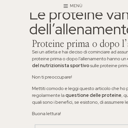
MENÙ
Le proteine va
I PERCORSI PIÙ RICHIESTI
Anti-age Food Metho
dell’allenament
Food Boody Sculp
Proteine prima o dopo l
Sei un atleta e hai deciso di cominciare ad assu
proteine prima o dopo l’allenamento hanno un
Food Beauty
del nutrizionista sportivo
sulle proteine pri
Non ti preoccupare!
Wellness Body
Mettiti comodo e leggi questo articolo che ho 
regolarmente la
questione delle proteine
, q
Dimagrimento
quali sono i benefici, se esistono, di assumere 
Buona lettura!
I PERCORSI NUTRIZIONALI