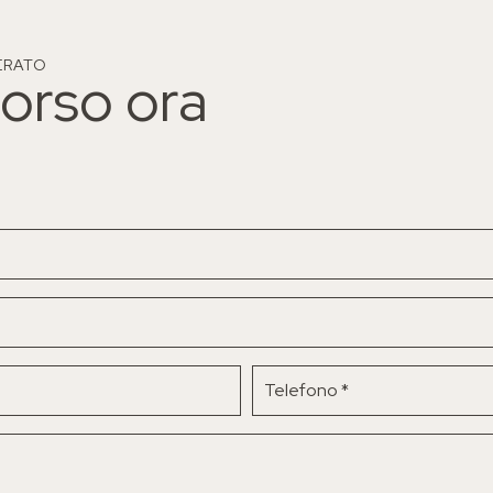
ERATO
rcorso ora