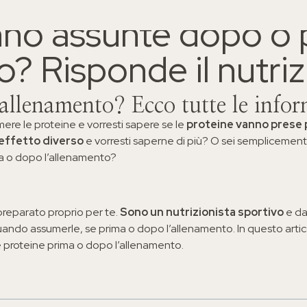
IL MENÙ
nno assunte dopo o 
Chi sono
d
o? Risponde il nutriz
Come funzion
’allenamento? Ecco tutte le info
mere le proteine e vorresti sapere se le
proteine vanno prese 
Visita dal nut
effetto diverso
e vorresti saperne di più? O sei semplicement
ma o dopo l’allenamento?
Blog
preparato proprio per te.
Sono un nutrizionista sportivo
e da
uando assumerle, se prima o dopo l’allenamento. In questo arti
Contatti
le proteine prima o dopo l’allenamento.
info@riccardotudisco.it
3517148731
Corso Vittorio Emanuele I