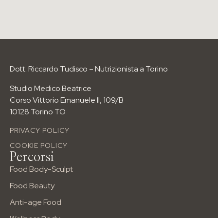
Food Boody Sculp
Food Beauty
Wellness Body
Dimagrimento
I PERCORSI NUTRIZIONALI
Dott. Riccardo Tudisco – Nutrizionista a Torino
Per età
Per esigenze
Studio Medico Beatrice
Per sport
Corso Vittorio Emanuele II, 109/B
10128 Torino TO
info@riccardotudisco.it
Tel: 3517148731
Corso Vittorio Emanuele II, 109/B
PRIVACY POLICY
COOKIE POLICY
Percorsi
Food Body-Sculpt
Food Beauty
Anti-age Food