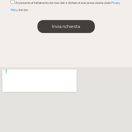
Acconsento al trattamento dei miei dati e dichiaro di aver preso visione della
Privacy
Policy
del sito
IL MENÙ
Chi sono
Come funziona il percorso
Visita dal nutrizionista
Blog
Contatti
I PERCORSI PIÙ RICHIESTI
Anti-age Food Method