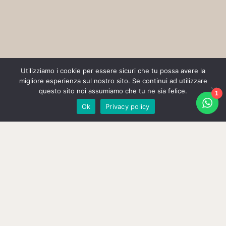
Utilizziamo i cookie per essere sicuri che tu possa avere la
Ultimi 15 posti disponibili a novembre!
migliore esperienza sul nostro sito. Se continui ad utilizzare
questo sito noi assumiamo che tu ne sia felice.
1
RICHIEDI INFORMAZIONI
Ok
Privacy policy