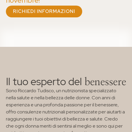
novembre!
Come funziona il percorso
RICHIEDI INFORMAZIONI
Visita dal nutrizionista
Blog
Contatti
I PERCORSI PIÙ RICHIESTI
Anti-age Food Method
Food Boody Sculp
Food Beauty
Il tuo esperto del
benessere
Wellness Body
Sono Riccardo Tudisco, un nutrizionista specializzato
Dimagrimento
nella salute e nella bellezza delle donne. Con anni di
I PERCORSI NUTRIZIONALI
esperienza e una profonda passione per il benessere,
Per età
offro consulenze nutrizionali personalizzate per aiutarti a
Per esigenze
raggiungere i tuoi obiettivi di bellezza e salute. Credo
Per sport
che ogni donna meriti di sentirsi al meglio e sono qui per