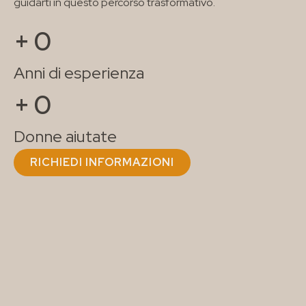
guidarti in questo percorso trasformativo.
info@riccardotudisco.it
Tel: 3517148731
Corso Vittorio Emanuele II, 109/B
+
0
Anni di esperienza
+
0
Donne aiutate
RICHIEDI INFORMAZIONI