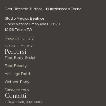
I PERCORSI NUTRIZIONALI
Dott. Riccardo Tudisco – Nutrizionista a Torino
Per età
Studio Medico Beatrice
Per esigenze
Corso Vittorio Emanuele II, 109/B
Per sport
10128 Torino TO
info@riccardotudisco.it
Tel: 3517148731
PRIVACY POLICY
Corso Vittorio Emanuele II, 109/B
COOKIE POLICY
Percorsi
Food Body-Sculpt
Food Beauty
Anti-age Food
Wellness Body
Dimagrimento
Contatti
info@riccardotudisco.it