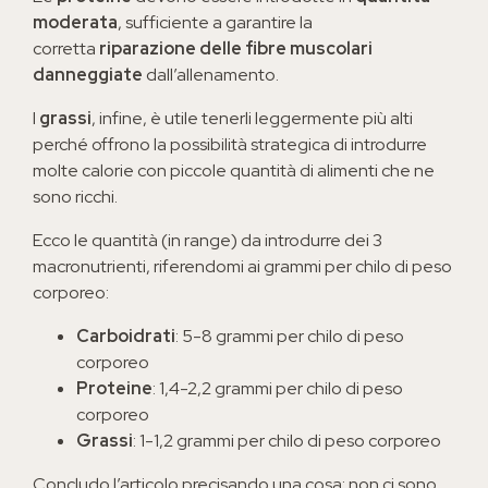
moderata
, sufficiente a garantire la
corretta
riparazione delle fibre muscolari
danneggiate
dall’allenamento.
I
grassi
, infine, è utile tenerli leggermente più alti
perché offrono la possibilità strategica di introdurre
molte calorie con piccole quantità di alimenti che ne
sono ricchi.
Ecco le quantità (in range) da introdurre dei 3
macronutrienti, riferendomi ai grammi per chilo di peso
corporeo:
Carboidrati
: 5-8 grammi per chilo di peso
corporeo
Proteine
: 1,4-2,2 grammi per chilo di peso
corporeo
Grassi
: 1-1,2 grammi per chilo di peso corporeo
Concludo l’articolo precisando una cosa: non ci sono