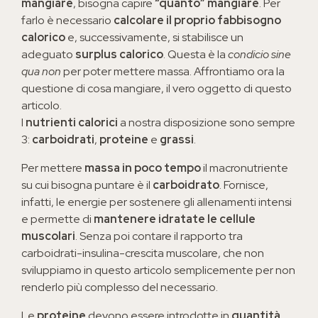
mangiare
, bisogna capire
“quanto” mangiare
. Per
farlo è necessario
calcolare il proprio fabbisogno
calorico
e, successivamente, si stabilisce un
adeguato
surplus calorico
. Questa è la
condicio sine
qua non
per poter mettere massa. Affrontiamo ora la
questione di cosa mangiare, il vero oggetto di questo
articolo.
I
nutrienti calorici
a nostra disposizione sono sempre
3:
carboidrati
,
proteine
e
grassi
.
Per mettere
massa in poco tempo
il macronutriente
su cui bisogna puntare è il
carboidrato
. Fornisce,
infatti, le energie per sostenere gli allenamenti intensi
e permette di
mantenere idratate le cellule
muscolari
. Senza poi contare il rapporto tra
carboidrati-insulina-crescita muscolare, che non
sviluppiamo in questo articolo semplicemente per non
renderlo più complesso del necessario.
Le
proteine
devono essere introdotte in
quantità