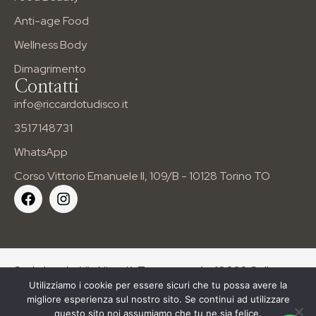
Anti-age Food
Wellness Body
Dimagrimento
Contatti
info@riccardotudisco.it
3517148731
WhatsApp
Corso Vittorio Emanuele II, 109/B - 10128 Torino TO
Sede legale: Via Niccolò Tommaseo 4 – 10093 Collegno
Utilizziamo i cookie per essere sicuri che tu possa avere la
(TO). | P.IVA: 12179080010
migliore esperienza sul nostro sito. Se continui ad utilizzare
questo sito noi assumiamo che tu ne sia felice.
Copyright All Rights Reserved © 2024 – Powered