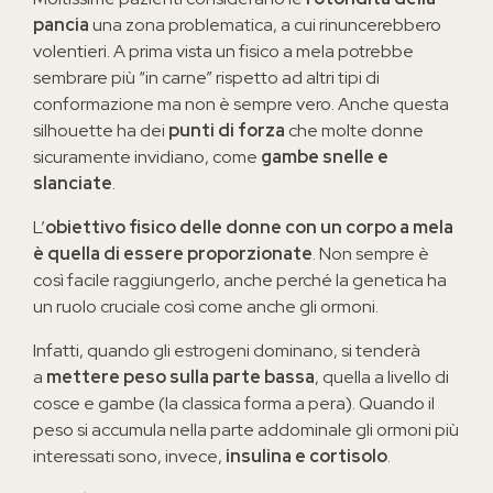
pancia
una zona problematica, a cui rinuncerebbero
volentieri. A prima vista un fisico a mela potrebbe
sembrare più “in carne” rispetto ad altri tipi di
conformazione ma non è sempre vero. Anche questa
silhouette ha dei
punti di forza
che molte donne
sicuramente invidiano, come
gambe snelle e
slanciate
.
L’
obiettivo fisico delle donne con un corpo a mela
è quella di essere proporzionate
. Non sempre è
così facile raggiungerlo, anche perché la genetica ha
un ruolo cruciale così come anche gli ormoni.
Infatti, quando gli estrogeni dominano, si tenderà
a
mettere peso sulla parte bassa
, quella a livello di
cosce e gambe (la classica forma a pera). Quando il
peso si accumula nella parte addominale gli ormoni più
interessati sono, invece,
insulina e cortisolo
.