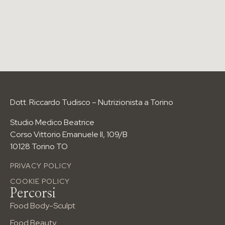
I PERCORSI PIÙ RICHIESTI
Anti-age Food Method
Food Boody Sculp
Food Beauty
Wellness Body
Dimagrimento
Dott. Riccardo Tudisco – Nutrizionista a Torino
I PERCORSI NUTRIZIONALI
Studio Medico Beatrice
Per età
Corso Vittorio Emanuele II, 109/B
Per esigenze
10128 Torino TO
Per sport
PRIVACY POLICY
info@riccardotudisco.it
Tel: 3517148731
COOKIE POLICY
Corso Vittorio Emanuele II, 109/B
Percorsi
Food Body-Sculpt
Food Beauty