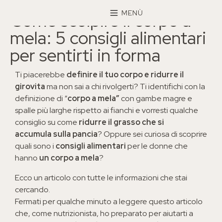
×
MENÙ
Come scolpire il corpo a
mela: 5 consigli alimentari
per sentirti in forma
Ti piacerebbe
definire il tuo corpo e ridurre il
girovita
ma non sai a chi rivolgerti? Ti identifichi con la
definizione di “
corpo a mela”
con gambe magre e
spalle più larghe rispetto ai fianchi e vorresti qualche
consiglio su come
ridurre il grasso che si
accumula
sulla pancia
? Oppure sei curiosa di scoprire
quali sono i
consigli alimentari
per le donne che
hanno
un corpo a mela
?
Ecco un articolo con tutte le informazioni che stai
cercando.
Fermati per qualche minuto a leggere questo articolo
che, come nutrizionista, ho preparato per aiutarti a