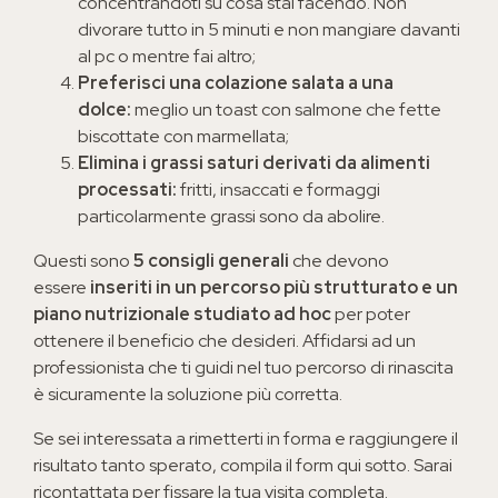
concentrandoti su cosa stai facendo. Non
divorare tutto in 5 minuti e non mangiare davanti
al pc o mentre fai altro;
Preferisci una colazione salata a una
dolce:
meglio un toast con salmone che fette
biscottate con marmellata;
Elimina i grassi saturi derivati da alimenti
processati:
fritti, insaccati e formaggi
particolarmente grassi sono da abolire.
Questi sono
5 consigli generali
che devono
essere
inseriti in un percorso più strutturato e un
piano nutrizionale studiato ad hoc
per poter
ottenere il beneficio che desideri. Affidarsi ad un
professionista che ti guidi nel tuo percorso di rinascita
è sicuramente la soluzione più corretta.
Se sei interessata a rimetterti in forma e raggiungere il
risultato tanto sperato, compila il form qui sotto. Sarai
ricontattata per fissare la tua visita completa.