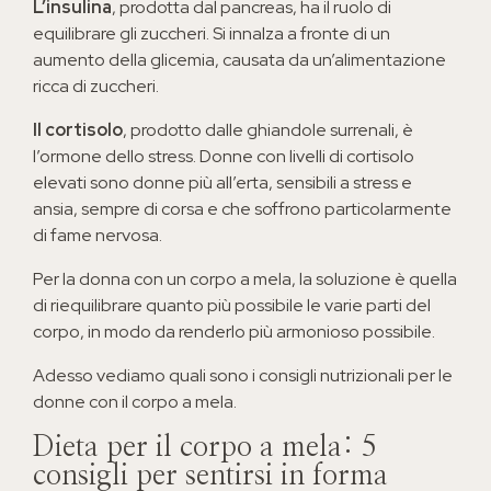
L’insulina
, prodotta dal pancreas, ha il ruolo di
equilibrare gli zuccheri. Si innalza a fronte di un
aumento della glicemia, causata da un’alimentazione
ricca di zuccheri.
Il cortisolo
, prodotto dalle ghiandole surrenali, è
l’ormone dello stress. Donne con livelli di cortisolo
elevati sono donne più all’erta, sensibili a stress e
ansia, sempre di corsa e che soffrono particolarmente
di fame nervosa.
Per la donna con un corpo a mela, la soluzione è quella
di riequilibrare quanto più possibile le varie parti del
corpo, in modo da renderlo più armonioso possibile.
Adesso vediamo quali sono i consigli nutrizionali per le
donne con il corpo a mela.
Dieta per il corpo a mela: 5
consigli per sentirsi in forma