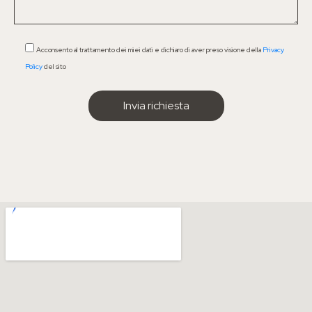
Acconsento al trattamento dei miei dati e dichiaro di aver preso visione della
Privacy
Policy
del sito
IL MENÙ
Chi sono
Come funziona il percorso
Visita dal nutrizionista
Blog
Contatti