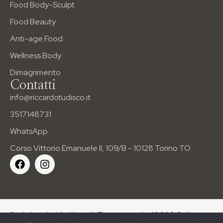
Corso Vittorio Emanuele II, 109/B
Food Body-Sculpt
Food Beauty
Anti-age Food
Wellness Body
Dimagrimento
Contatti
info@riccardotudisco.it
3517148731
WhatsApp
Corso Vittorio Emanuele II, 109/B - 10128 Torino TO
Sede legale: Via Niccolò Tommaseo 4 – 10093 Collegno