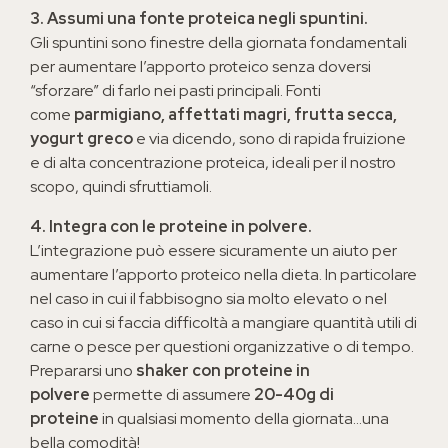
3. Assumi una fonte proteica negli spuntini.
Gli spuntini sono finestre della giornata fondamentali
per aumentare l’apporto proteico senza doversi
“sforzare” di farlo nei pasti principali. Fonti
come
parmigiano, affettati magri, frutta secca,
yogurt greco
e via dicendo, sono di rapida fruizione
e di alta concentrazione proteica, ideali per il nostro
scopo, quindi sfruttiamoli.
4. Integra con le proteine in polvere.
L’integrazione può essere sicuramente un aiuto per
aumentare l’apporto proteico nella dieta. In particolare
nel caso in cui il fabbisogno sia molto elevato o nel
caso in cui si faccia difficoltà a mangiare quantità utili di
carne o pesce per questioni organizzative o di tempo.
Prepararsi uno
shaker con proteine in
polvere
permette di assumere
20-40g di
proteine
in qualsiasi momento della giornata…una
bella comodità!