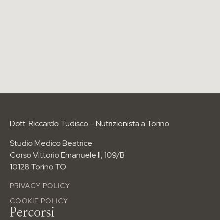
Visita dal nutrizionista
Blog
Contatti
I PERCORSI PIÙ RICHIESTI
Anti-age Food Method
Food Boody Sculp
Food Beauty
Wellness Body
Dott. Riccardo Tudisco – Nutrizionista a Torino
Dimagrimento
Studio Medico Beatrice
I PERCORSI NUTRIZIONALI
Corso Vittorio Emanuele II, 109/B
Per età
10128 Torino TO
Per esigenze
PRIVACY POLICY
Per sport
COOKIE POLICY
info@riccardotudisco.it
Percorsi
Tel: 3517148731