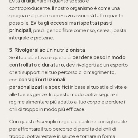
Evita di digiunare in quanto spesso è
controproducente. Il nostro organismo è come una
spugna e al pasto successivo assorbirà tutto quanto
possibile.
Evita gli eccess
i ma
rispetta i pasti
principali
, prediligendo fibre come riso, cereali, pasta
integrale e proteine.
5. Rivolgersi ad un nutrizionista
Se il tuo obiettivo è quello di
perdere peso in modo
controllato e duraturo,
devi rivolgerti ad un esperto
che ti supporti nel tuo percorso di dimagrimento,
con
consigli nutrizionali
personalizzati
e
specifici
in base al tuo stile di vite e
alle tue esigenze. In questo modo potrai seguire il
regime alimentare più adatto al tuo corpo e perdere i
chili di troppo in modo più efficace.
Con queste 5 semplici regole e qualche consiglio utile
per affrontare il tuo percorso di perdita dei chili di
troppo, potrai restare in salute e tornare in forma.