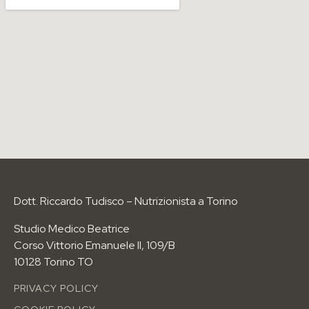
Come funziona il percorso
Visita dal nutrizionista
Blog
Contatti
I PERCORSI PIÙ RICHIESTI
Anti-age Food Method
Food Boody Sculp
Food Beauty
Wellness Body
Dott. Riccardo Tudisco – Nutrizionista a Torino
Dimagrimento
Studio Medico Beatrice
I PERCORSI NUTRIZIONALI
Corso Vittorio Emanuele II, 109/B
Per età
10128 Torino TO
Per esigenze
PRIVACY POLICY
Per sport