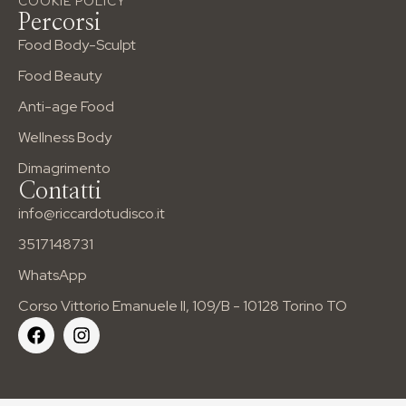
COOKIE POLICY
info@riccardotudisco.it
Percorsi
Tel: 3517148731
Corso Vittorio Emanuele II, 109/B
Food Body-Sculpt
Food Beauty
Anti-age Food
Wellness Body
Dimagrimento
Contatti
info@riccardotudisco.it
3517148731
WhatsApp
Corso Vittorio Emanuele II, 109/B - 10128 Torino TO